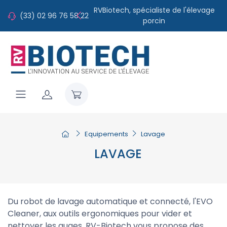
RVBiotech, spécialiste de l'élevage
une large gamme de matériel et
(33) 02 96 76 58 22
d'équipement !
porcin
Equipements
Lavage
LAVAGE
Du robot de lavage automatique et connecté, l'EVO
Cleaner, aux outils ergonomiques pour vider et
nettoyer les auges, RV-Biotech vous propose des