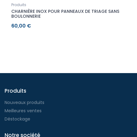
Produits
Mater
CHARNIÈRE INOX POUR PANNEAUX DE TRIAGE SANS
MEUL
BOULONNERIE
60,00 €
210,
Produits
Nouveaux produits
Meilleures ventes
Déstockage
Notre société