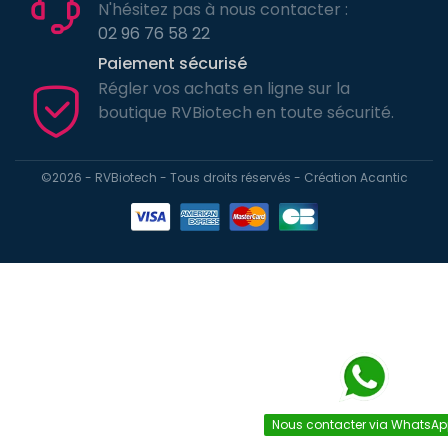
N'hésitez pas à nous contacter :
02 96 76 58 22
Paiement sécurisé
Régler vos achats en ligne sur la
boutique RVBiotech en toute sécurité.
©2026 - RVBiotech - Tous droits réservés - Création
Acantic
Nous contacter via WhatsA