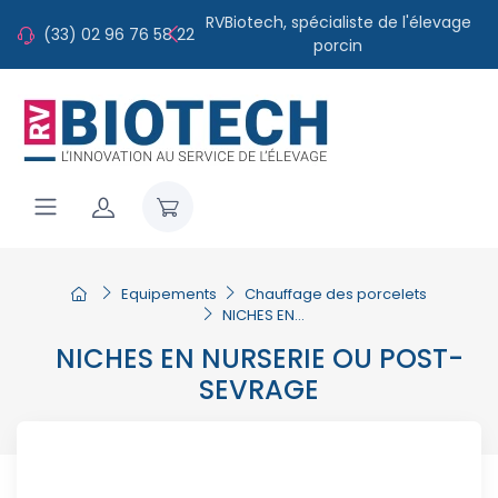
RVBiotech, spécialiste de l'élevage
une large gamme de matériel et
(33) 02 96 76 58 22
d'équipement !
porcin
Equipements
Chauffage des porcelets
NICHES EN...
NICHES EN NURSERIE OU POST-
SEVRAGE