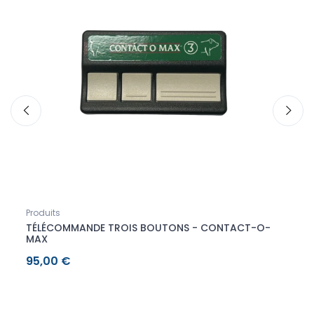
Produits
Produi
AX
TÉLÉCOMMANDE TROIS BOUTONS - CONTACT-O-
BATT
MAX
95,00 €
305