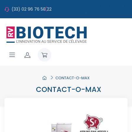
RVBiotech, spécialiste de l'élevage
une large gamme de matériel et
(33) 02 96 76 58 22
d'équipement !
porcin
CONTACT-O-MAX
CONTACT-O-MAX