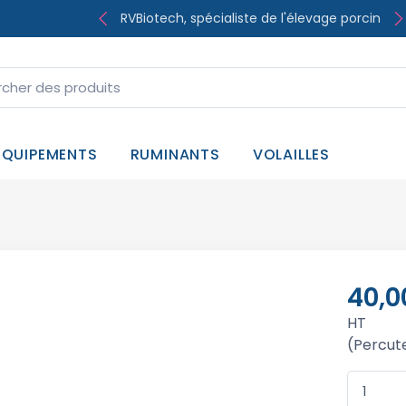
RVBiotech, spécialiste de l'élevage porcin
EQUIPEMENTS
RUMINANTS
VOLAILLES
40,0
HT
(Percute