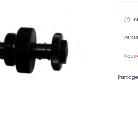
In
Percut
Nous 
Partager