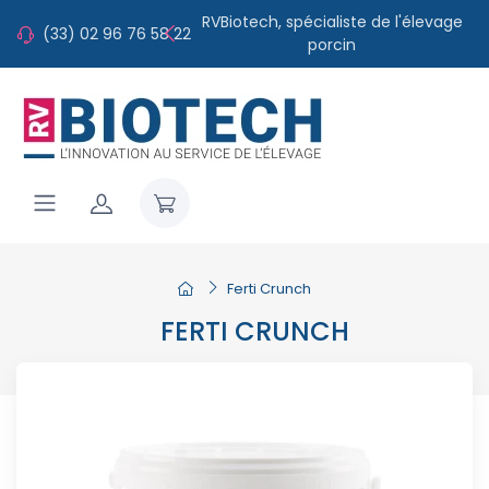
RVBiotech, spécialiste de l'élevage
(33) 02 96 76 58 22
porcin
Ferti Crunch
FERTI CRUNCH