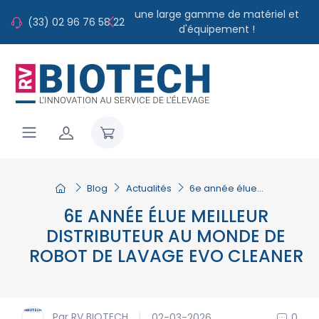
une large gamme de matériel et
(33) 02 96 76 58 22
d'équipement !
Blog
Actualités
6e année élue...
6E ANNÉE ÉLUE MEILLEUR
DISTRIBUTEUR AU MONDE DE
ROBOT DE LAVAGE EVO CLEANER
Par RV BIOTECH
02-03-2026
0