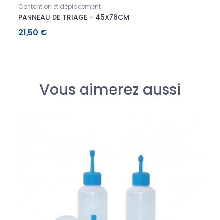
Contention et déplacement
Conte
PANNEAU DE TRIAGE - 45X76CM
PANN
21,50 €
37,0
Vous aimerez aussi