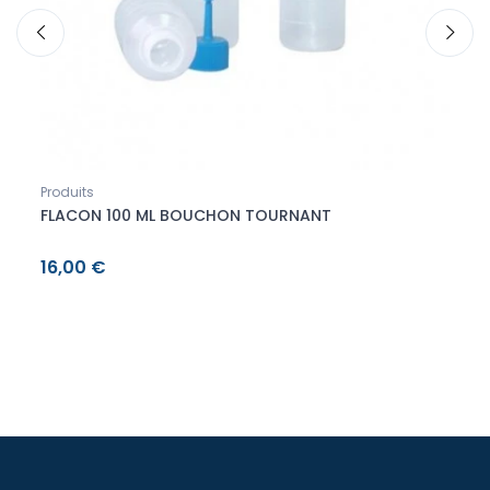
Produits
Conte
FLACON 100 ML BOUCHON TOURNANT
CLAQ
16,00 €
13,7